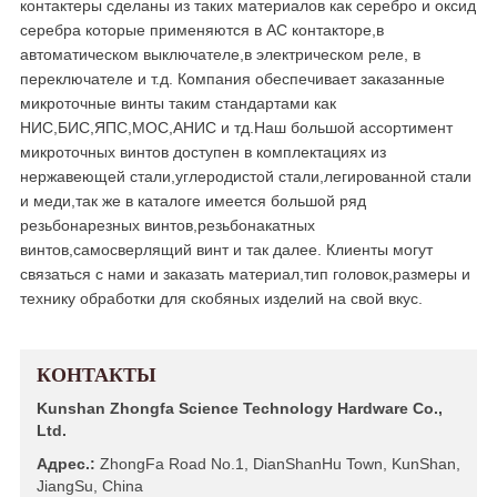
контактеры сделаны из таких материалов как серебро и оксид
серебра которые применяются в АС контакторе,в
автоматическом выключателе,в электрическом реле, в
переключателе и т.д. Компания обеспечивает заказанные
микроточные винты таким стандартами как
НИС,БИС,ЯПС,МОС,АНИС и тд.Наш большой ассортимент
микроточных винтов доступен в комплектациях из
нержавеющей стали,углеродистой стали,легированной стали
и меди,так же в каталоге имеется большой ряд
резьбонарезных винтов,резьбонакатных
винтов,самосверлящий винт и так далее. Клиенты могут
связаться с нами и заказать материал,тип головок,размеры и
технику обработки для скобяных изделий на свой вкус.
КОНТАКТЫ
Kunshan Zhongfa Science Technology Hardware Co.,
Ltd.
Адрес.:
ZhongFa Road No.1, DianShanHu Town, KunShan,
JiangSu, China