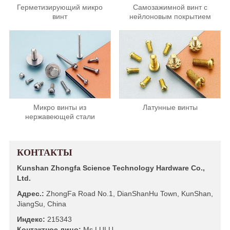
Герметизирующий микро
Самозажимной винт с
винт
нейлоновым покрытием
Микро винты из
Латунные винты
нержавеющей стали
КОНТАКТЫ
Kunshan Zhongfa Science Technology Hardware Co.,
Ltd.
Адрес.:
ZhongFa Road No.1, DianShanHu Town, KunShan,
JiangSu, China
Индекс:
215343
Контактное лицо:
Ms LULU