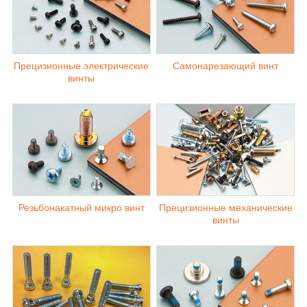
Прецизионные электрические
Самонарезающий винт
винты
Резьбонакатный микро винт
Прецизионные механические
винты