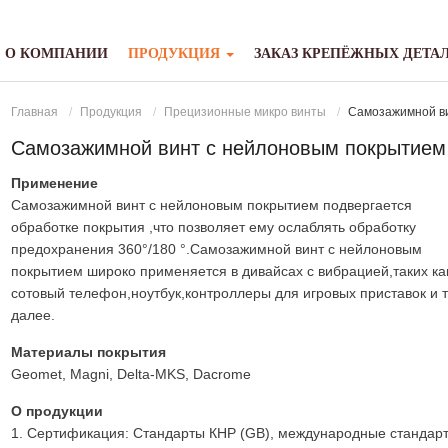
О КОМПАНИИ
ПРОДУКЦИЯ
ЗАКАЗ КРЕПЁЖНЫХ ДЕТА
Главная
Продукция
Прецизионные микро винты
Самозажимной ви
Самозажимной винт с нейлоновым покрытием
Применение
Самозажимной винт с нейлоновым покрытием подвергается
обработке покрытия ,что позволяет ему ослаблять обработку
предохранения 360°/180 °.Самозажимной винт с нейлоновым
покрытием широко применяется в дивайсах с вибрацией,таких ка
сотовый телефон,ноутбук,контроллеры для игровых приставок и т
далее.
Материалы покрытия
Geomet, Magni, Delta-MKS, Dacrome
О продукции
1. Сертификация: Стандарты КНР (GB), международные стандарты