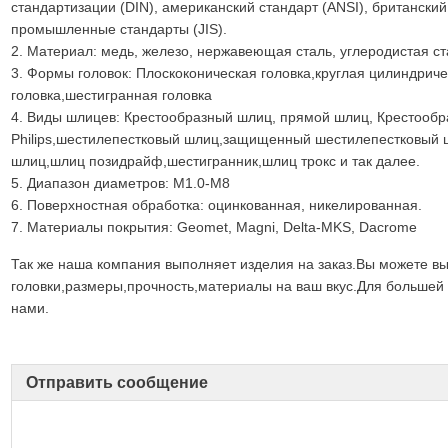
стандартизации (DIN), американский стандарт (ANSI), британский
промышленные стандарты (JIS).
2. Материал: медь, железо, нержавеющая сталь, углеродистая ста
3. Формы головок: Плоскоконическая головка,круглая цилиндриче
головка,шестигранная головка
4. Виды шлицев: Крестообразный шлиц, прямой шлиц, Крестообр
Philips,шестилепестковый шлиц,защищенный шестилепестковый
шлиц,шлиц позидрайф,шестигранник,шлиц трокс и так далее.
5. Диапазон диаметров: M1.0-M8
6. Поверхностная обработка: оцинкованная, никелированная.
7. Материалы покрытия: Geomet, Magni, Delta-MKS, Dacrome
Так же наша компания выполняет изделия на заказ.Вы можете вы
головки,размеры,прочность,материалы на ваш вкус.Для большей
нами.
Отправить сообщение