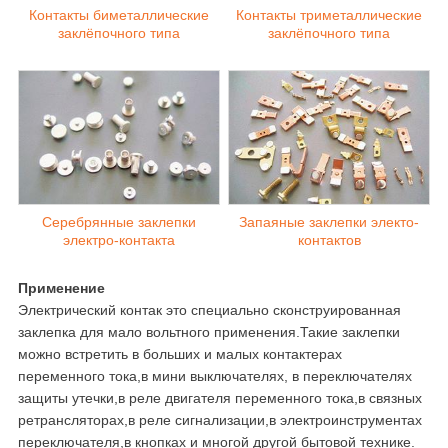
Контакты биметаллические
Контакты триметаллические
заклёпочного типа
заклёпочного типа
Серебрянные заклепки
Запаяные заклепки электо-
электро-контакта
контактов
Применение
Электрический контак это специально сконструированная
заклепка для мало вольтного применения.Такие заклепки
можно встретить в больших и малых контактерах
переменного тока,в мини выключателях, в переключателях
защиты утечки,в реле двигателя переменного тока,в связных
ретрансляторах,в реле сигнализации,в электроинструментах
переключателя,в кнопках и многой другой бытовой технике.