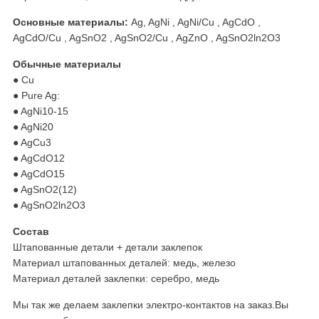
Основные материалы:
Ag, AgNi , AgNi/Cu , AgCdO ,
AgCdO/Cu , AgSnO2 , AgSnO2/Cu , AgZnO , AgSnO2ln2O3
Обычные материалы
● Cu
● Pure Ag:
● AgNi10-15
● AgNi20
● AgCu3
● AgCdO12
● AgCdO15
● AgSnO2(12)
● AgSnO2ln2O3
Состав
Штапованные детали + детали заклепок
Материал штапованных деталей: медь, железо
Материал деталей заклепки: серебро, медь
Мы так же делаем заклепки электро-контактов на заказ.Вы